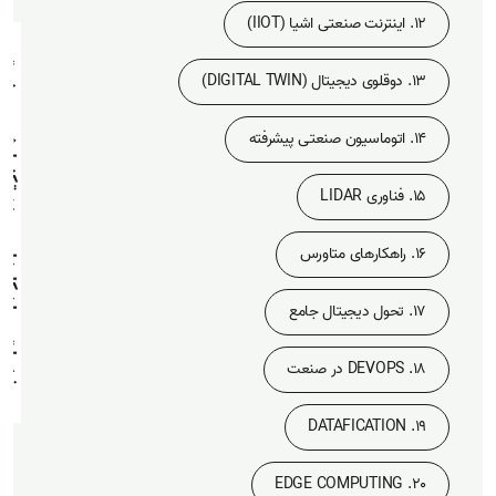
12. اینترنت صنعتی اشیا (IIOT)
خدمات و راهکارهای حوزه تکنولوژی و
13. دوقلوی دیجیتال (DIGITAL TWIN)
14. اتوماسیون صنعتی پیشرفته
15. فناوری LIDAR
16. راهکارهای متاورس
17. تحول دیجیتال جامع
18. DEVOPS در صنعت
19. DATAFICATION
20. EDGE COMPUTING